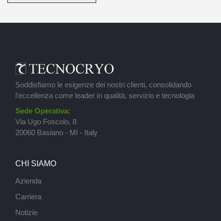
Soddisfiamo le esigenze dei nostri clienti, consolidando
l'eccellenza come leader in qualità, servizio e tecnologia
Sede Operativa:
Via Ugo Foscolo, 8
20060 Basiano - MI - Italy
CHI SIAMO
Azienda
Carriera
Notizie