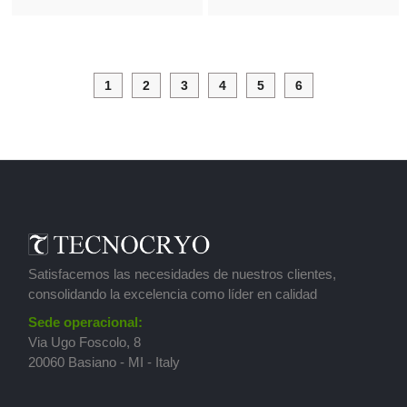
1
2
3
4
5
6
Satisfacemos las necesidades de nuestros clientes,
consolidando la excelencia como líder en calidad
Sede operacional:
Via Ugo Foscolo, 8
20060 Basiano - MI - Italy