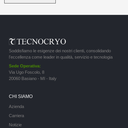
Soddisfiamo le esigenze dei nostri clienti, consolidando
l'eccellenza come leader in qualità, servizio e tecnologia
Sede Operativa:
Via Ugo Foscolo, 8
20060 Basiano - MI - Italy
CHI SIAMO
Azienda
Carriera
Notizie